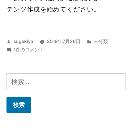
テンツ作成を始めてください。
投
カ
sugakiya
2019年7月26日
未分類
稿
Hello
テ
1件のコメント
者:
world!
ゴ
へ
リ
の
ー:
検
索: