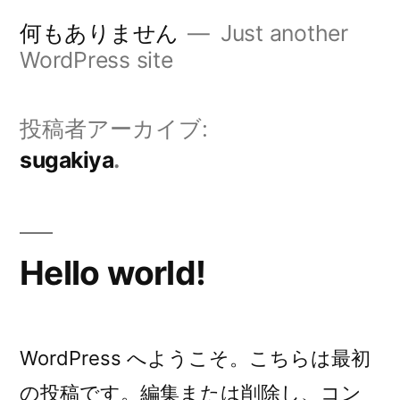
コ
何もありません
Just another
ン
WordPress site
テ
ン
投稿者アーカイブ:
ツ
sugakiya
へ
ス
キ
Hello world!
ッ
プ
WordPress へようこそ。こちらは最初
の投稿です。編集または削除し、コン